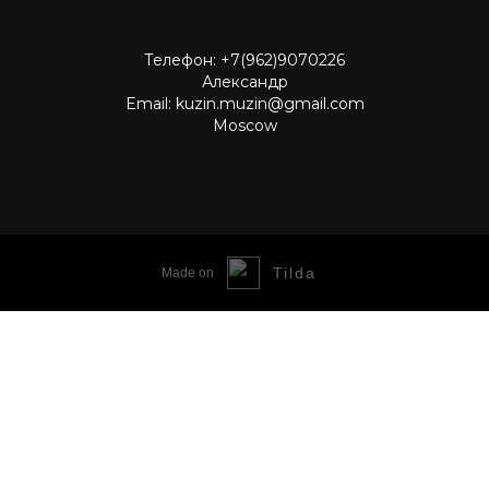
Tild
Телефон: +7(962)9070226
Александр
Email: kuzin.muzin@gmail.com
Moscow
Tilda
Made on